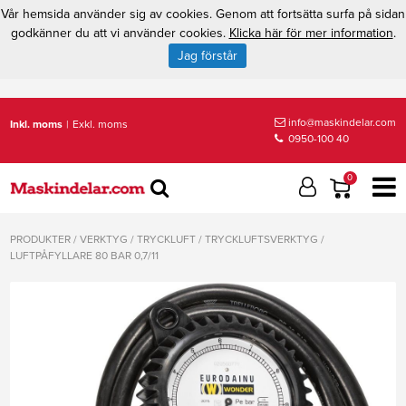
Vår hemsida använder sig av cookies. Genom att fortsätta surfa på sidan
godkänner du att vi använder cookies.
Klicka här för mer information
.
Jag förstår
info@maskindelar.com
Inkl. moms
|
Exkl. moms
0950-100 40
0
PRODUKTER
/
VERKTYG
/
TRYCKLUFT
/
TRYCKLUFTSVERKTYG
/
LUFTPÅFYLLARE 80 BAR 0,7/11