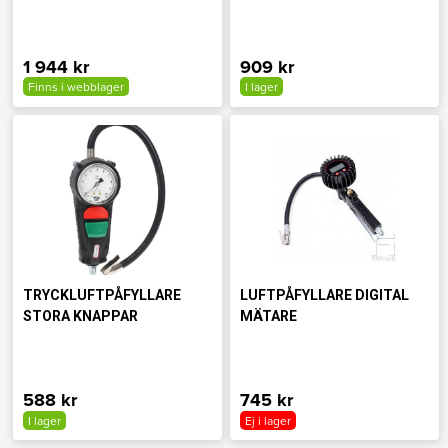
1 944 kr
909 kr
Finns i webblager
I lager
TRYCKLUFTPÅFYLLARE
LUFTPÅFYLLARE DIGITAL
STORA KNAPPAR
MÄTARE
588 kr
745 kr
I lager
Ej i lager