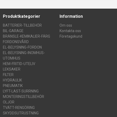
Produktkategorier
Information
BATTERIER-TILLBEHÖR
Om oss
BIL-GARAGE
Kontakta oss
BRÄNSLE-KEMIKALIER-FÄRG
Företagskund
FORDONSVÅRD
EL-BELYSNING-FORDON
EL-BELYSNING-INOMHUS-
UTOMHUS
HEM-FRITID-UTELIV
LEKSAKER
FILTER
HYDRAULIK
PNEUMATIK
LYFT-LAST-SURRNING
MONTERINGSTILLBEHÖR
OLJOR
TVÄTT-RENGÖRING
SKYDDSUTRUSTNING