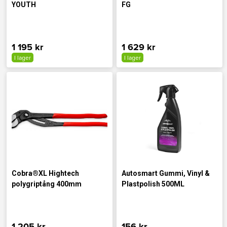
YOUTH
FG
1 195 kr
1 629 kr
I lager
I lager
Cobra®XL Hightech
Autosmart Gummi, Vinyl &
polygriptång 400mm
Plastpolish 500ML
1 205 kr
156 kr