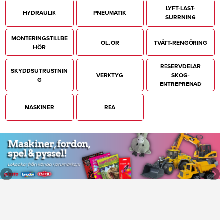
LYFT-LAST-
HYDRAULIK
PNEUMATIK
SURRNING
MONTERINGSTILLBE
OLJOR
TVÄTT-RENGÖRING
HÖR
RESERVDELAR
SKYDDSUTRUSTNIN
VERKTYG
SKOG-
G
ENTREPRENAD
MASKINER
REA