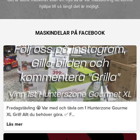
hjälpa till så långt det är möjligt.
MASKINDELAR PÅ FACEBOOK
Fredagstävling 🤩 Var med och tävla om 1 Hunterzone Gourme
XL Grill! Allt du behöver göra. ✅️ F...
Läs mer