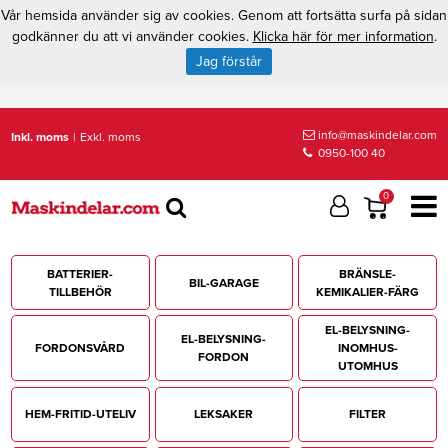
Vår hemsida använder sig av cookies. Genom att fortsätta surfa på sidan
godkänner du att vi använder cookies.
Klicka här för mer information
.
Jag förstår
info@maskindelar.com
Inkl. moms
|
Exkl. moms
0950-100 40
0
BATTERIER-
BRÄNSLE-
BIL-GARAGE
TILLBEHÖR
KEMIKALIER-FÄRG
EL-BELYSNING-
EL-BELYSNING-
FORDONSVÅRD
INOMHUS-
FORDON
UTOMHUS
HEM-FRITID-UTELIV
LEKSAKER
FILTER