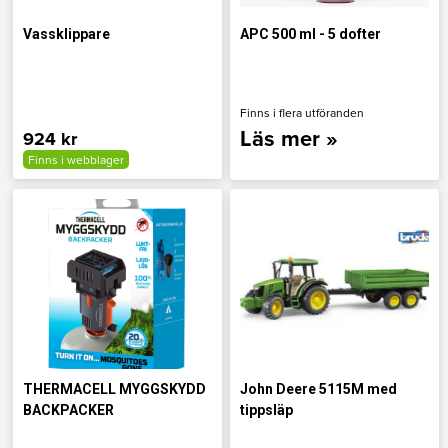
Vassklippare
APC 500 ml - 5 dofter
Finns i flera utföranden
Läs mer »
924 kr
Finns i webblager
THERMACELL MYGGSKYDD
John Deere 5115M med
BACKPACKER
tippsläp