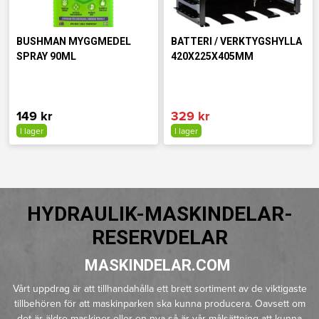
BUSHMAN MYGGMEDEL
BATTERI / VERKTYGSHYLLA
SPRAY 90ML
420X225X405MM
149 kr
329 kr
I lager
I lager
HYDRAULIK-MASKINDELAR-
RESERVDELAR
MASKINDELAR.COM
Vårt uppdrag är att tillhandahålla ett brett sortiment av de viktigaste
tillbehören för att maskinparken ska kunna producera. Oavsett om
det är äldre maskiner eller en nya så är vår målsättning att kunna