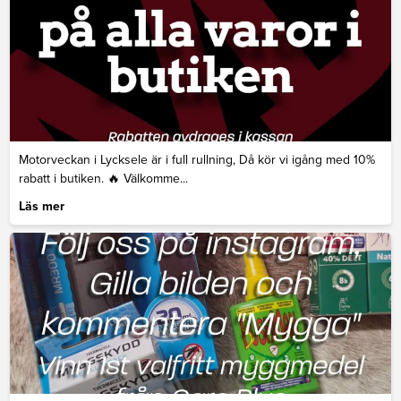
Motorveckan i Lycksele är i full rullning, Då kör vi igång med 10%
rabatt i butiken. 🔥 Välkomme...
Läs mer