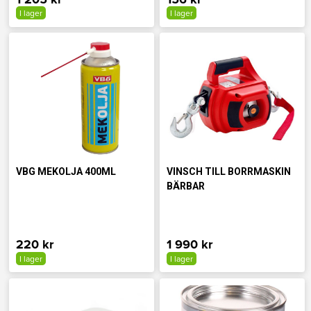
I lager
I lager
VBG MEKOLJA 400ML
VINSCH TILL BORRMASKIN
BÄRBAR
220 kr
1 990 kr
I lager
I lager