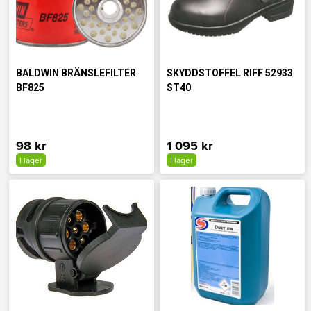
BALDWIN BRÄNSLEFILTER
SKYDDSTOFFEL RIFF 52933
BF825
ST40
98 kr
1 095 kr
I lager
I lager