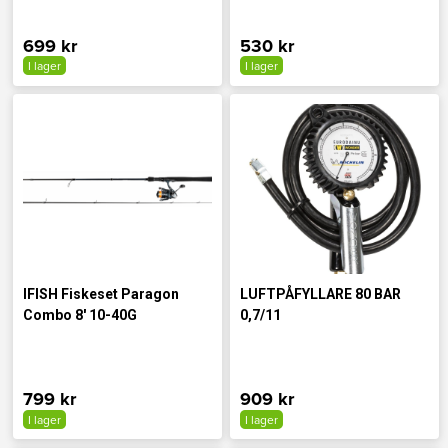
699 kr
530 kr
I lager
I lager
IFISH Fiskeset Paragon
LUFTPÅFYLLARE 80 BAR
Combo 8' 10-40G
0,7/11
799 kr
909 kr
I lager
I lager