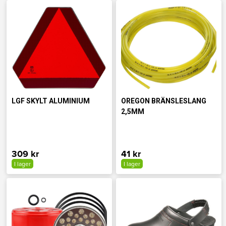
LGF SKYLT ALUMINIUM
OREGON BRÄNSLESLANG
2,5MM
309 kr
41 kr
I lager
I lager