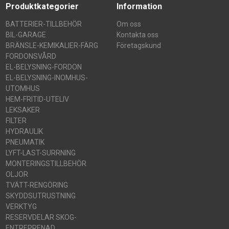
Produktkategorier
Information
BATTERIER-TILLBEHÖR
Om oss
BIL-GARAGE
Kontakta oss
BRÄNSLE-KEMIKALIER-FÄRG
Företagskund
FORDONSVÅRD
EL-BELYSNING-FORDON
EL-BELYSNING-INOMHUS-
UTOMHUS
HEM-FRITID-UTELIV
LEKSAKER
FILTER
HYDRAULIK
PNEUMATIK
LYFT-LAST-SURRNING
MONTERINGSTILLBEHÖR
OLJOR
TVÄTT-RENGÖRING
SKYDDSUTRUSTNING
VERKTYG
RESERVDELAR SKOG-
ENTREPRENAD