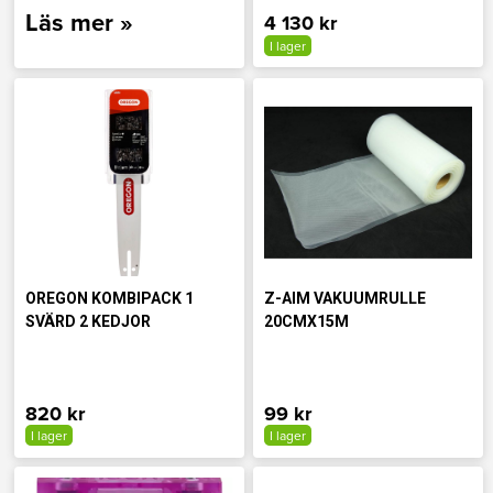
Läs mer »
4 130 kr
I lager
OREGON KOMBIPACK 1
Z-AIM VAKUUMRULLE
SVÄRD 2 KEDJOR
20CMX15M
820 kr
99 kr
I lager
I lager