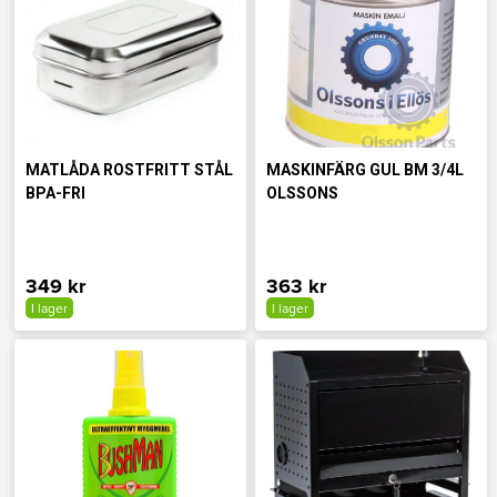
MATLÅDA ROSTFRITT STÅL
MASKINFÄRG GUL BM 3/4L
BPA-FRI
OLSSONS
349 kr
363 kr
I lager
I lager