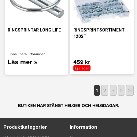
RINGSPRINTAR LONG LIFE
RINGSPRINTSORTIMENT
120ST
Finns i flera utföranden
Läs mer »
459 kr
Ej i lager
1
2
3
>
>|
BUTIKEN HAR STÄNGT HELGER OCH HELGDAGAR.
Produktkategorier
Information