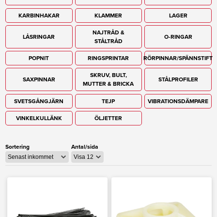
KARBINHAKAR
KLAMMER
LAGER
NAJTRÅD &
LÅSRINGAR
O-RINGAR
STÅLTRÅD
POPNIT
RINGSPRINTAR
RÖRPINNAR/SPÄNNSTIFT
SKRUV, BULT,
SAXPINNAR
STÅLPROFILER
MUTTER & BRICKA
SVETSGÅNGJÄRN
TEJP
VIBRATIONSDÄMPARE
VINKELKULLÄNK
ÖLJETTER
Sortering
Antal/sida