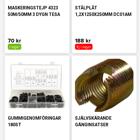
MASKERINGSTEJP 4323
STÅLPLÅT
50M/50MM 3 DYGN TESA
1,2X1250X250MM DC01AM
70 kr
188 kr
I lager
Ej i lager
GUMMIGENOMFÖRINGAR
SJÄLVSKÄRANDE
180ST
GÄNGINSATSER