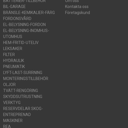
BATTERIER-TILLBEHÖR
Om oss
BIL-GARAGE
Kontakta oss
BRÄNSLE-KEMIKALIER-FÄRG
Företagskund
FORDONSVÅRD
EL-BELYSNING-FORDON
EL-BELYSNING-INOMHUS-
UTOMHUS
HEM-FRITID-UTELIV
LEKSAKER
FILTER
HYDRAULIK
PNEUMATIK
LYFT-LAST-SURRNING
MONTERINGSTILLBEHÖR
OLJOR
TVÄTT-RENGÖRING
SKYDDSUTRUSTNING
VERKTYG
RESERVDELAR SKOG-
ENTREPRENAD
MASKINER
REA