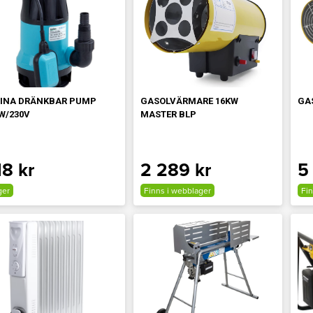
PINA DRÄNKBAR PUMP
GASOLVÄRMARE 16KW
GA
W/230V
MASTER BLP
18 kr
2 289 kr
5
ger
Finns i webblager
Fin