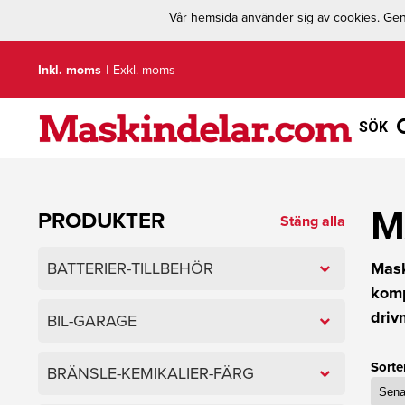
Vår hemsida använder sig av cookies. Geno
Inkl. moms
|
Exkl. moms
SÖK
M
PRODUKTER
Stäng alla
BATTERIER-TILLBEHÖR
Mask
komp
driv
BIL-GARAGE
Sorte
BRÄNSLE-KEMIKALIER-FÄRG