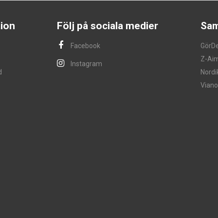
ion
Följ på sociala medier
Sam
Facebook
GörD
Z-Ai
Instagram
d
Nordi
Viano