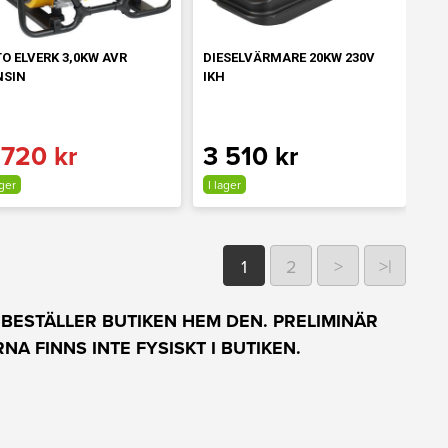
O ELVERK 3,0KW AVR
DIESELVÄRMARE 20KW 230V
NSIN
IKH
 720 kr
3 510 kr
ager
I lager
1
2
>
>|
 BESTÄLLER BUTIKEN HEM DEN.
PRELIMINÄR
NA FINNS INTE FYSISKT I BUTIKEN.