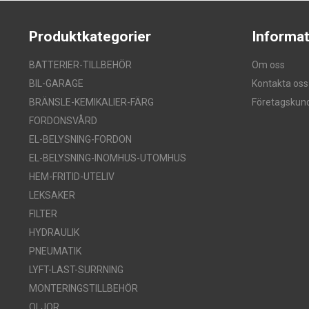
Produktkategorier
Informat
BATTERIER-TILLBEHÖR
Om oss
BIL-GARAGE
Kontakta oss
BRÄNSLE-KEMIKALIER-FÄRG
Företagskun
FORDONSVÅRD
EL-BELYSNING-FORDON
EL-BELYSNING-INOMHUS-UTOMHUS
HEM-FRITID-UTELIV
LEKSAKER
FILTER
HYDRAULIK
PNEUMATIK
LYFT-LAST-SURRNING
MONTERINGSTILLBEHÖR
OLJOR