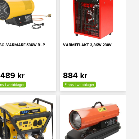
SOLVÄRMARE 53KW BLP
VÄRMEFLÄKT 3,3KW 230V
 489 kr
884 kr
ns i webblager
Finns i webblager