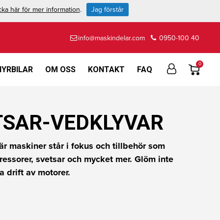
cka här för mer information
.
Jag förstår
info@maskindelar.com
0950-100 40
0
HYRBILAR
OM OSS
KONTAKT
FAQ
TSAR-VEDKLYVAR
r maskiner står i fokus och tillbehör som
essorer, svetsar och mycket mer. Glöm inte
a drift av motorer.