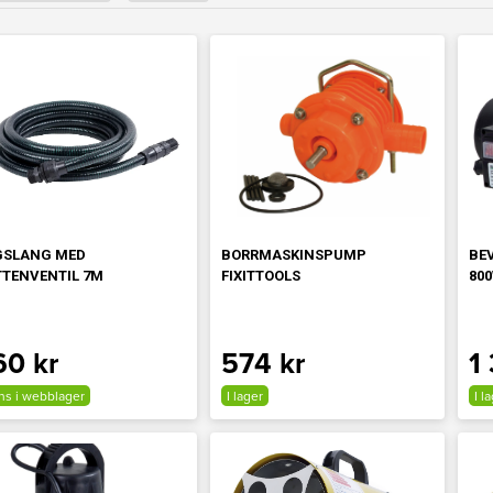
GSLANG MED
BORRMASKINSPUMP
BE
TENVENTIL 7M
FIXITTOOLS
80
60 kr
574 kr
1
ns i webblager
I lager
I l