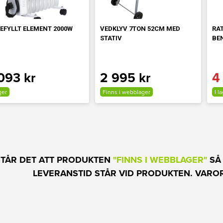
EFYLLT ELEMENT 2000W
VEDKLYV 7TON 52CM MED
RAT
STATIV
BE
093 kr
2 995 kr
4
ger
Finns i webblager
I l
STÅR DET ATT PRODUKTEN
"FINNS I WEBBLAGER"
SÅ
LEVERANSTID STÅR VID PRODUKTEN.
VAROR