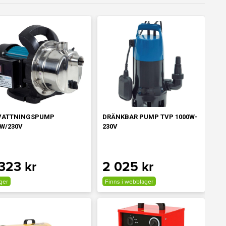
VATTNINGSPUMP
DRÄNKBAR PUMP TVP 1000W-
0W/230V
230V
 323 kr
2 025 kr
ager
Finns i webblager