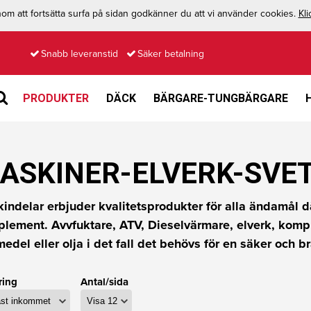
m att fortsätta surfa på sidan godkänner du att vi använder cookies.
Kli
Snabb leveranstid
Säker betalning
PRODUKTER
DÄCK
BÄRGARE-TUNGBÄRGARE
ASKINER-ELVERK-SVE
indelar erbjuder kvalitetsprodukter för alla ändamål dä
lement. Avvfuktare, ATV, Dieselvärmare, elverk, kompr
medel eller olja i det fall det behövs för en säker och br
ring
Antal/sida