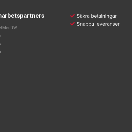
arbetspartners
Säkra betalningar
Snabba leveranser
etMedRW
m
k
r