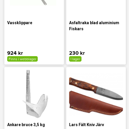
Vassklippare
Asfaltraka blad aluminium
Fiskars
924 kr
230 kr
Finns i webblager
I lager
Ankare bruce 3,5 kg
Lars Fält Kniv Järv