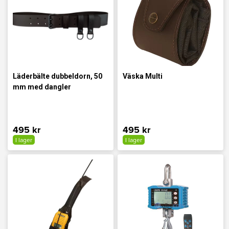
Läderbälte dubbeldorn, 50
Väska Multi
mm med dangler
495 kr
495 kr
I lager
I lager