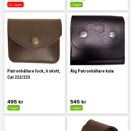
Ej i lager
I lager
Patronhållare lock, 6 skott,
Älg Patronhållare kula
Cal 222/223
495 kr
545 kr
I lager
I lager