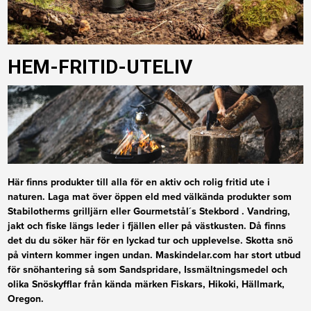
HEM-FRITID-UTELIV
Här finns p
rodukter till alla för en aktiv och rolig fritid ute i
naturen. Laga mat över öppen eld med
välkända produkter som
Stabilotherms grilljärn eller Gourmetstål´s Stekbord . Vandring,
jakt och fiske längs
leder i fjällen eller på västkusten. Då finns
det du du söker här för en lyckad tur och upplevelse.
Skotta snö
på vintern kommer ingen undan. Maskindelar.com har stort
utbud
för snöhantering så som S
andspridare,
Issmältningsmedel och
olika Snöskyfflar
från kända märken Fiskars, Hikoki, Hällmark,
Oregon.