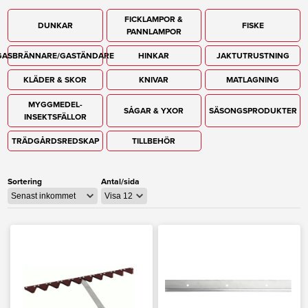
FICKLAMPOR &
DUNKAR
FISKE
PANNLAMPOR
GASBRÄNNARE/GASTÄNDARE
HINKAR
JAKTUTRUSTNING
KLÄDER & SKOR
KNIVAR
MATLAGNING
MYGGMEDEL-
SÅGAR & YXOR
SÄSONGSPRODUKTER
INSEKTSFÄLLOR
TRÄDGÅRDSREDSKAP
TILLBEHÖR
Sortering
Antal/sida