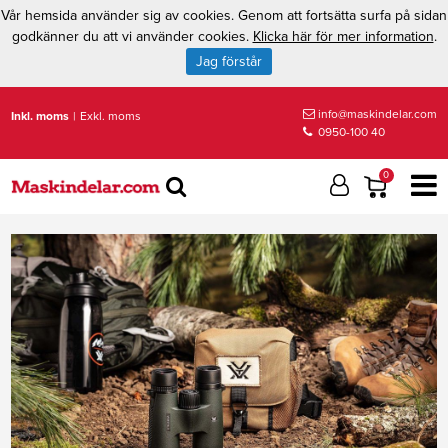
Vår hemsida använder sig av cookies. Genom att fortsätta surfa på sidan
godkänner du att vi använder cookies.
Klicka här för mer information
.
Jag förstår
info@maskindelar.com
Inkl. moms
|
Exkl. moms
0950-100 40
0