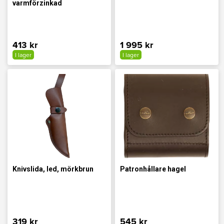
varmförzinkad
413 kr
1 995 kr
I lager
I lager
Knivslida, led, mörkbrun
Patronhållare hagel
319 kr
545 kr