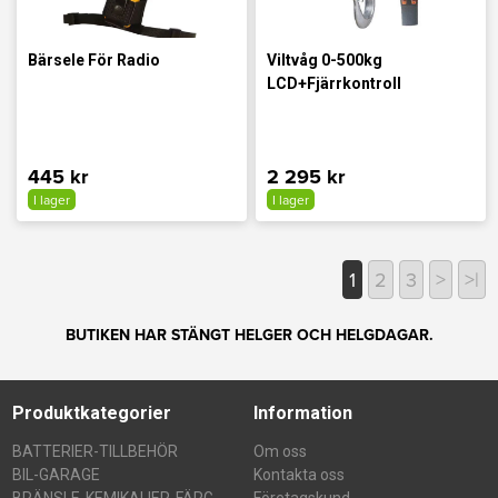
Bärsele För Radio
Viltvåg 0-500kg
LCD+Fjärrkontroll
445 kr
2 295 kr
I lager
I lager
1
2
3
>
>|
BUTIKEN HAR STÄNGT HELGER OCH HELGDAGAR.
Produktkategorier
Information
BATTERIER-TILLBEHÖR
Om oss
BIL-GARAGE
Kontakta oss
BRÄNSLE-KEMIKALIER-FÄRG
Företagskund