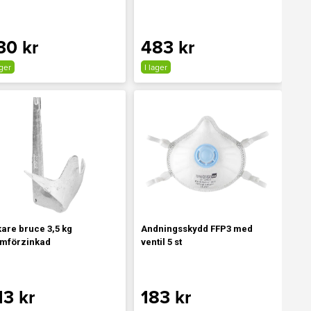
30 kr
483 kr
ager
I lager
are bruce 3,5 kg
Andningsskydd FFP3 med
mförzinkad
ventil 5 st
13 kr
183 kr