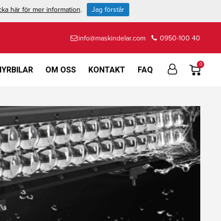
cka här för mer information
.
Jag förstår
info@maskindelar.com
0950-100 40
0
HYRBILAR
OM OSS
KONTAKT
FAQ