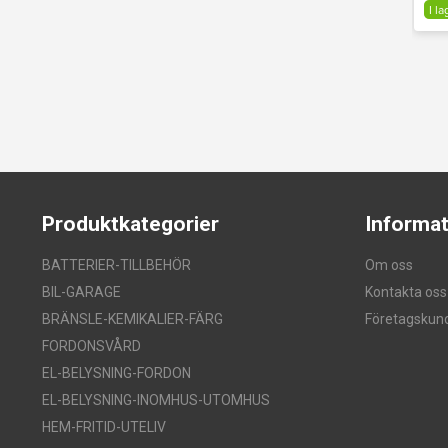
I la
Produktkategorier
Informat
BATTERIER-TILLBEHÖR
Om oss
BIL-GARAGE
Kontakta oss
BRÄNSLE-KEMIKALIER-FÄRG
Företagskun
FORDONSVÅRD
EL-BELYSNING-FORDON
EL-BELYSNING-INOMHUS-UTOMHUS
HEM-FRITID-UTELIV