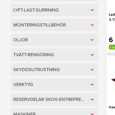
LYFT-LAST-SURRNING
Lad
2, 
MONTERINGSTILLBEHÖR
6
OLJOR
I la
TVÄTT-RENGÖRING
SKYDDSUTRUSTNING
VERKTYG
RESERVDELAR SKOG-ENTREPRENAD
Vas
MASKINER