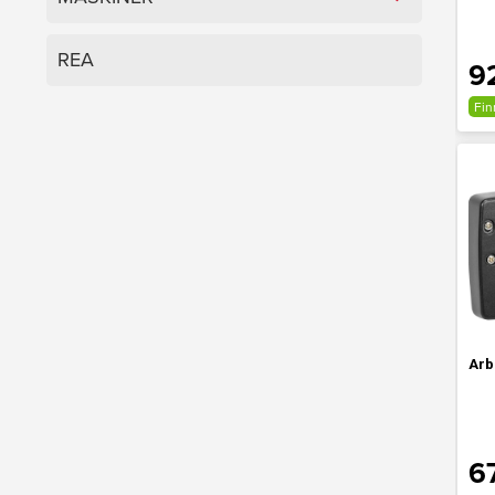
REA
9
Fin
Arb
6