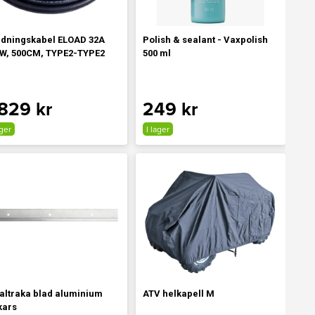
dningskabel ELOAD 32A
Polish & sealant - Vaxpolish
W, 500CM, TYPE2-TYPE2
500 ml
 829 kr
249 kr
ager
I lager
altraka blad aluminium
ATV helkapell M
kars