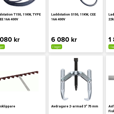
dstation T150, 11KW, TYPE
Laddstation S150, 11KW, CEE
Lad
CEE 16A 400V
16A 400V
22k
 080 kr
6 080 kr
1
ger
I lager
I l
sklippare
Avdragare 2-armad 3" 75 mm
Asf
Fis