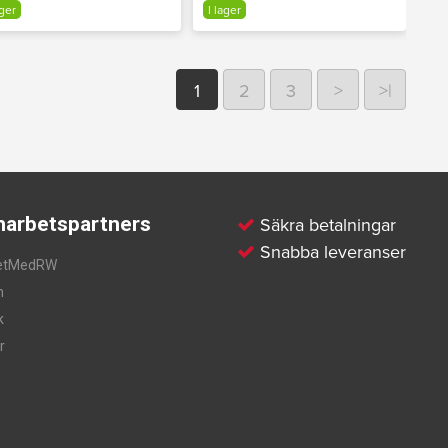
ager
I lager
1
2
3
>
>|
arbetspartners
Säkra betalningar
Snabba leveranser
etMedRW
m
k
r