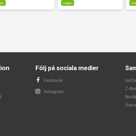
ger
I lager
I l
ion
Följ på sociala medier
Sam
Facebook
GörD
Z-Ai
Instagram
d
Nordi
Viano