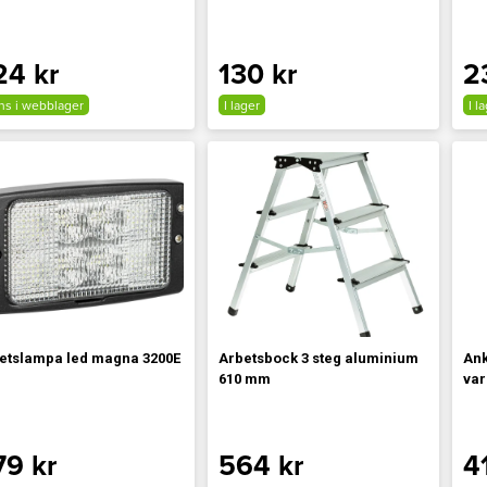
24 kr
130 kr
2
ns i webblager
I lager
I l
etslampa led magna 3200E
Arbetsbock 3 steg aluminium
Ank
610 mm
var
79 kr
564 kr
4