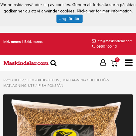
Vår hemsida använder sig av cookies. Genom att fortsätta surfa på sidan
godkänner du att vi använder cookies.
Klicka här för mer information
.
Jag förstår
info@maskindelar.com
Inkl. moms
|
Exkl. moms
0950-100 40
0
PRODUKTER
/
HEM-FRITID-UTELIV
/
MATLAGNING
/
TILLBEHÖR-
MATLAGNING-UTE
/
IFISH RÖKSPÅN