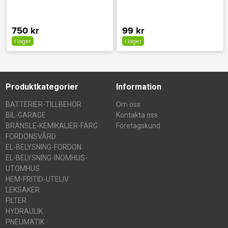
750 kr
99 kr
I lager
I lager
Produktkategorier
Information
BATTERIER-TILLBEHÖR
Om oss
BIL-GARAGE
Kontakta oss
BRÄNSLE-KEMIKALIER-FÄRG
Företagskund
FORDONSVÅRD
EL-BELYSNING-FORDON
EL-BELYSNING-INOMHUS-
UTOMHUS
HEM-FRITID-UTELIV
LEKSAKER
FILTER
HYDRAULIK
PNEUMATIK