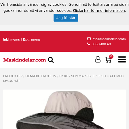
Vår hemsida använder sig av cookies. Genom att fortsätta surfa på sidan
godkänner du att vi använder cookies.
Klicka här för mer information
.
Jag förstår
info@maskindelar.com
Inkl. moms
|
Exkl. moms
0950-100 40
0
PRODUKTER
/
HEM-FRITID-UTELIV
/
FISKE
/
SOMMARFISKE
/
IFISH HATT MED
MYGGNÄT