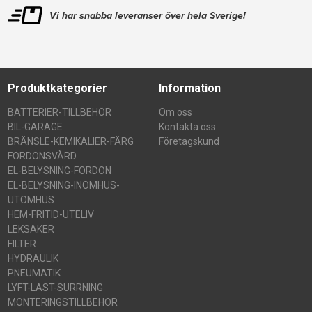
Vi har snabba leveranser över hela Sverige!
Produktkategorier
Information
BATTERIER-TILLBEHÖR
Om oss
BIL-GARAGE
Kontakta oss
BRÄNSLE-KEMIKALIER-FÄRG
Företagskund
FORDONSVÅRD
EL-BELYSNING-FORDON
EL-BELYSNING-INOMHUS-
UTOMHUS
HEM-FRITID-UTELIV
LEKSAKER
FILTER
HYDRAULIK
PNEUMATIK
LYFT-LAST-SURRNING
MONTERINGSTILLBEHÖR