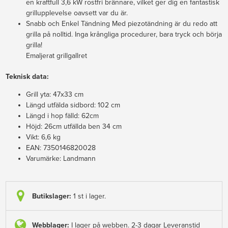
en kraftfull 3,6 kW rostfri brännare, vilket ger dig en fantastisk
grillupplevelse oavsett var du är.
Snabb och Enkel Tändning Med piezotändning är du redo att
grilla på nolltid. Inga krångliga procedurer, bara tryck och börja
grilla!
Emaljerat grillgallret
Teknisk data:
Grill yta: 47x33 cm
Längd utfälda sidbord: 102 cm
Längd i hop fälld: 62cm
Höjd: 26cm utfällda ben 34 cm
Vikt: 6,6 kg
EAN: 7350146820028
Varumärke: Landmann
Butikslager:
1 st i lager.
Webblager:
I lager på webben. 2-3 dagar Leveranstid