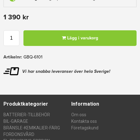
1 390 kr
Lägg i varukorg
Artikelnr:
GBQ-6101
Vi har snabba leveranser över hela Sverige!
Produktkategorier
Information
BATTERIER-TILLBEHÖR
Om oss
BIL-GARAGE
Kontakta oss
BRÄNSLE-KEMIKALIER-FÄRG
Företagskund
FORDONSVÅRD