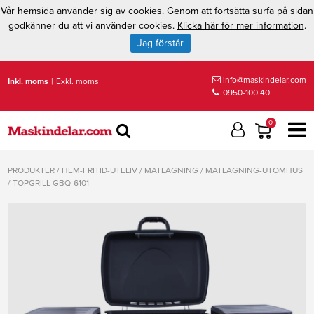
Vår hemsida använder sig av cookies. Genom att fortsätta surfa på sidan
godkänner du att vi använder cookies.
Klicka här för mer information
.
Jag förstår
info@maskindelar.com
Inkl. moms
|
Exkl. moms
0950-100 40
0
PRODUKTER
/
HEM-FRITID-UTELIV
/
MATLAGNING
/
MATLAGNING-UTOMHUS
/
TOPGRILL GBQ-6101