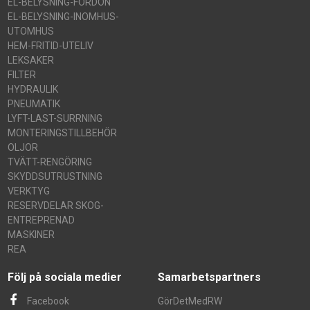
EL-BELYSNING-FORDON
EL-BELYSNING-INOMHUS-
UTOMHUS
HEM-FRITID-UTELIV
LEKSAKER
FILTER
HYDRAULIK
PNEUMATIK
LYFT-LAST-SURRNING
MONTERINGSTILLBEHÖR
OLJOR
TVÄTT-RENGÖRING
SKYDDSUTRUSTNING
VERKTYG
RESERVDELAR SKOG-
ENTREPRENAD
MASKINER
REA
Följ på sociala medier
Samarbetspartners
Facebook
GörDetMedRW