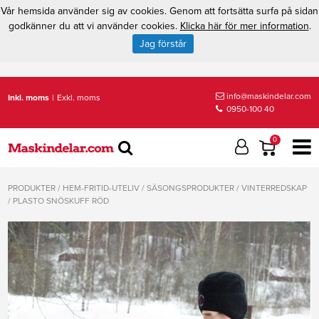
Vår hemsida använder sig av cookies. Genom att fortsätta surfa på sidan
godkänner du att vi använder cookies.
Klicka här för mer information
.
Jag förstår
info@maskindelar.com
Inkl. moms
|
Exkl. moms
0950-100 40
0
PRODUKTER
/
HEM-FRITID-UTELIV
/
SÄSONGSPRODUKTER
/
VINTERREDSKAP
/
PLASTO SNÖSKUFF RÖD