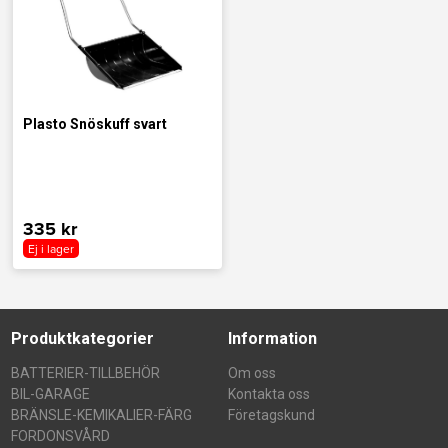
Plasto Snöskuff svart
335 kr
Ej i lager
Produktkategorier
Information
BATTERIER-TILLBEHÖR
Om oss
BIL-GARAGE
Kontakta oss
BRÄNSLE-KEMIKALIER-FÄRG
Företagskund
FORDONSVÅRD