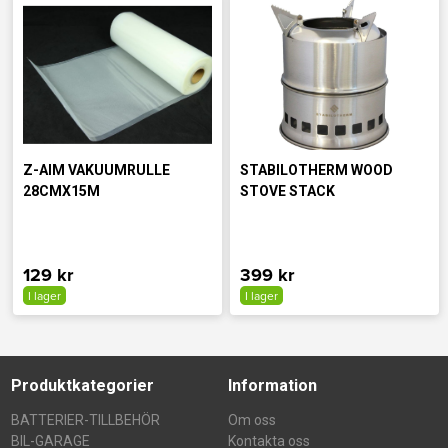
Z-AIM VAKUUMRULLE
STABILOTHERM WOOD
28CMX15M
STOVE STACK
129 kr
399 kr
I lager
I lager
Produktkategorier
Information
BATTERIER-TILLBEHÖR
Om oss
BIL-GARAGE
Kontakta oss