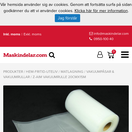
Vår hemsida använder sig av cookies. Genom att fortsätta surfa på sidan
godkänner du att vi använder cookies.
Klicka här för mer information
.
Jag förstår
info@maskindelar.com
Inkl. moms
|
Exkl. moms
0950-100 40
0
PRODUKTER
/
HEM-FRITID-UTELIV
/
MATLAGNING
/
VAKUUMPÅSAR &
VAKUUMRULLAR
/
Z-AIM VAKUUMRULLE 20CMX15M