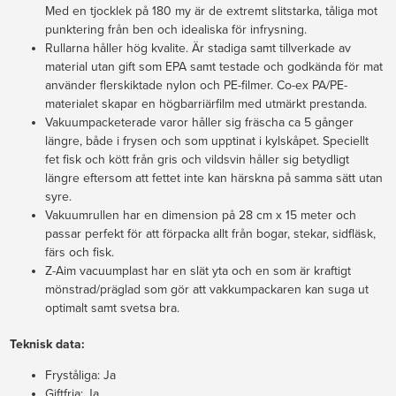
Med en tjocklek på 180 my är de extremt slitstarka, tåliga mot
punktering från ben och idealiska för infrysning.
Rullarna håller hög kvalite. Är stadiga samt tillverkade av
material utan gift som EPA samt testade och godkända för mat
använder flerskiktade nylon och PE-filmer. Co-ex PA/PE-
materialet skapar en högbarriärfilm med utmärkt prestanda.
Vakuumpacketerade varor håller sig fräscha ca 5 gånger
längre, både i frysen och som upptinat i kylskåpet. Speciellt
fet fisk och kött från gris och vildsvin håller sig betydligt
längre eftersom att fettet inte kan härskna på samma sätt utan
syre.
Vakuumrullen har en dimension på 28 cm x 15 meter och
passar perfekt för att förpacka allt från bogar, stekar, sidfläsk,
färs och fisk.
Z-Aim vacuumplast har en slät yta och en som är kraftigt
mönstrad/präglad som gör att vakkumpackaren kan suga ut
optimalt samt svetsa bra.
Teknisk data:
Fryståliga: Ja
Giftfria: Ja