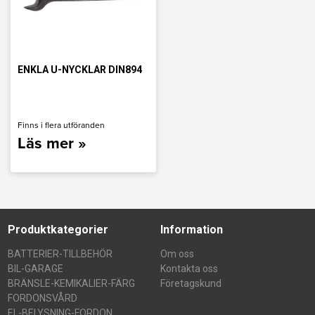
ENKLA U-NYCKLAR DIN894
Finns i flera utföranden
Läs mer »
Produktkategorier
Information
BATTERIER-TILLBEHÖR
Om oss
BIL-GARAGE
Kontakta oss
BRÄNSLE-KEMIKALIER-FÄRG
Företagskund
FORDONSVÅRD
EL-BELYSNING-FORDON