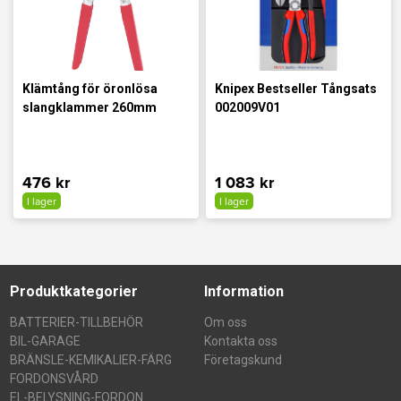
Klämtång för öronlösa
Knipex Bestseller Tångsats
slangklammer 260mm
002009V01
476 kr
1 083 kr
I lager
I lager
Produktkategorier
Information
BATTERIER-TILLBEHÖR
Om oss
BIL-GARAGE
Kontakta oss
BRÄNSLE-KEMIKALIER-FÄRG
Företagskund
FORDONSVÅRD
EL-BELYSNING-FORDON