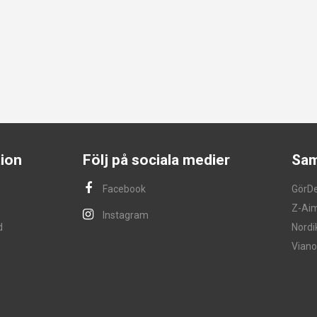
ion
Följ på sociala medier
Sam
Facebook
GörD
Z-Ai
Instagram
d
Nordi
Viano