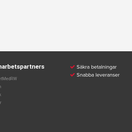
arbetspartners
Säkra betalningar
Snabba leveranser
etMedRW
m
k
r