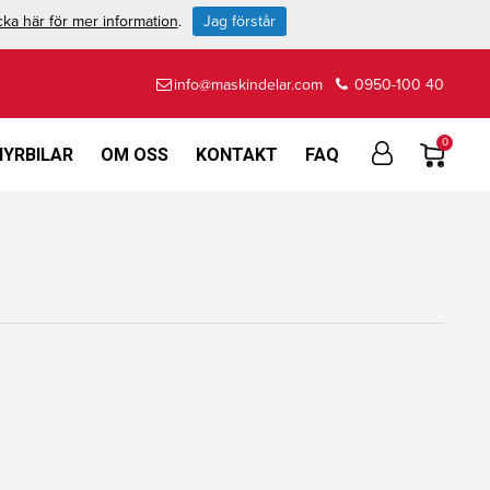
cka här för mer information
.
Jag förstår
info@maskindelar.com
0950-100 40
0
HYRBILAR
OM OSS
KONTAKT
FAQ