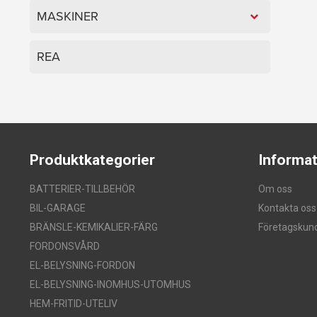
MASKINER
REA
Produktkategorier
Informat
BATTERIER-TILLBEHÖR
Om oss
BIL-GARAGE
Kontakta oss
BRÄNSLE-KEMIKALIER-FÄRG
Företagskun
FORDONSVÅRD
EL-BELYSNING-FORDON
EL-BELYSNING-INOMHUS-UTOMHUS
HEM-FRITID-UTELIV