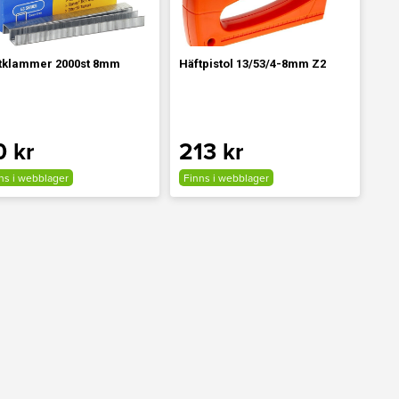
tklammer 2000st 8mm
Häftpistol 13/53/4-8mm Z2
0 kr
213 kr
ns i webblager
Finns i webblager