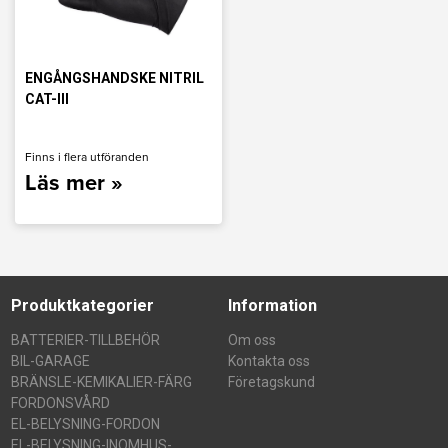
ENGÅNGSHANDSKE NITRIL
CAT-III
Finns i flera utföranden
Läs mer »
Produktkategorier
Information
BATTERIER-TILLBEHÖR
Om oss
BIL-GARAGE
Kontakta oss
BRÄNSLE-KEMIKALIER-FÄRG
Företagskund
FORDONSVÅRD
EL-BELYSNING-FORDON
EL-BELYSNING-INOMHUS-