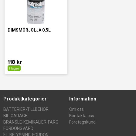
DIMSMÖRJOLJA 0,5L
118 kr
I lager
Produktkategorier
Information
BATTERIER-TILLBEHÖR
Om oss
BIL-GARAGE
Kontakta oss
BRÄNSLE-KEMIKALIER-FÄRG
Företagskund
FORDONSVÅRD
EL-BELYSNING-FORDON