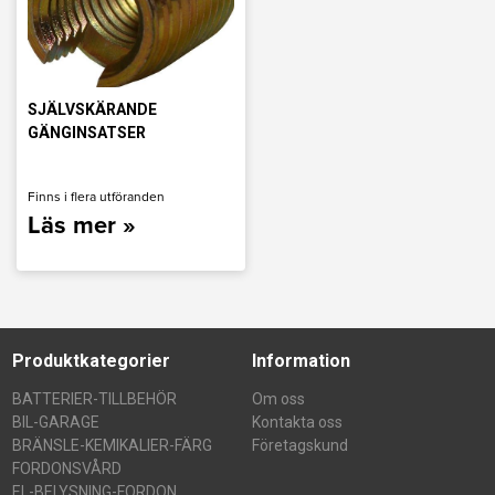
SJÄLVSKÄRANDE
GÄNGINSATSER
Finns i flera utföranden
Läs mer »
Produktkategorier
Information
BATTERIER-TILLBEHÖR
Om oss
BIL-GARAGE
Kontakta oss
BRÄNSLE-KEMIKALIER-FÄRG
Företagskund
FORDONSVÅRD
EL-BELYSNING-FORDON