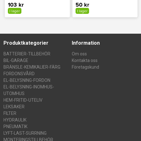
103 kr
50 kr
I lager
I lager
Produktkategorier
Information
BATTERIER-TILLBEHÖR
Om oss
BIL-GARAGE
Kontakta oss
BRÄNSLE-KEMIKALIER-FÄRG
Företagskund
FORDONSVÅRD
EL-BELYSNING-FORDON
EL-BELYSNING-INOMHUS-
UTOMHUS
HEM-FRITID-UTELIV
LEKSAKER
FILTER
HYDRAULIK
PNEUMATIK
LYFT-LAST-SURRNING
MONTERINGSTILLBEHÖR