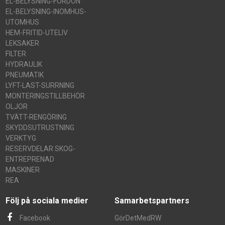
EL-BELYSNING-FORDON
EL-BELYSNING-INOMHUS-
UTOMHUS
HEM-FRITID-UTELIV
LEKSAKER
FILTER
HYDRAULIK
PNEUMATIK
LYFT-LAST-SURRNING
MONTERINGSTILLBEHÖR
OLJOR
TVÄTT-RENGÖRING
SKYDDSUTRUSTNING
VERKTYG
RESERVDELAR SKOG-
ENTREPRENAD
MASKINER
REA
Följ på sociala medier
Samarbetspartners
Facebook
GörDetMedRW