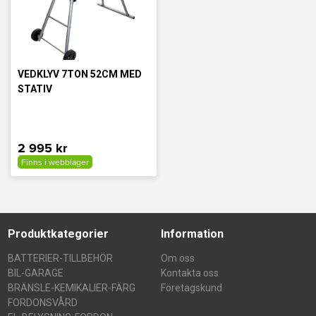
VEDKLYV 7TON 52CM MED
STATIV
2 995 kr
Finns i webblager
Produktkategorier
Information
BATTERIER-TILLBEHÖR
Om oss
BIL-GARAGE
Kontakta oss
BRÄNSLE-KEMIKALIER-FÄRG
Företagskund
FORDONSVÅRD