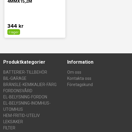
4MMX15,2M
344 kr
I lager
Produktkategorier
Information
BATTERIER-TILLBEHÖR
Om oss
BIL-GARAGE
Kontakta oss
BRÄNSLE-KEMIKALIER-FÄRG
Företagskund
FORDONSVÅRD
EL-BELYSNING-FORDON
EL-BELYSNING-INOMHUS-
UTOMHUS
HEM-FRITID-UTELIV
LEKSAKER
FILTER