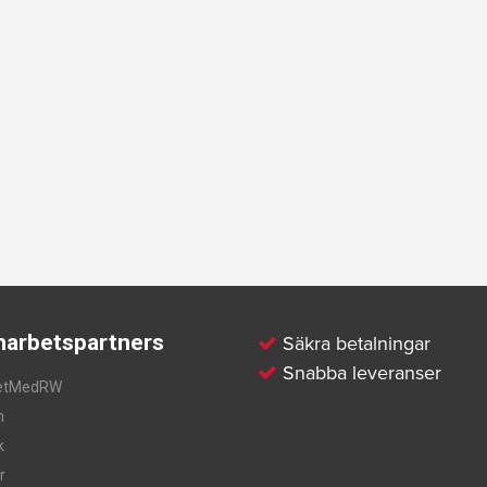
arbetspartners
Säkra betalningar
Snabba leveranser
etMedRW
m
k
r