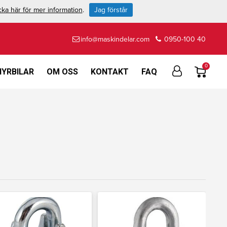
cka här för mer information
.
Jag förstår
info@maskindelar.com
0950-100 40
0
HYRBILAR
OM OSS
KONTAKT
FAQ