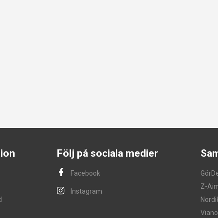
ion
Följ på sociala medier
Sam
Facebook
GörD
Z-Ai
Instagram
d
Nordi
Viano