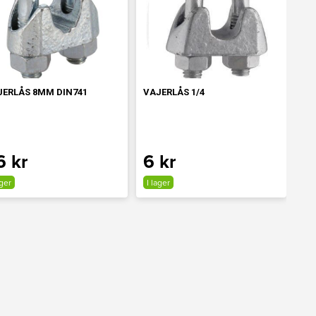
JERLÅS 8MM DIN741
VAJERLÅS 1/4
6 kr
6 kr
ager
I lager