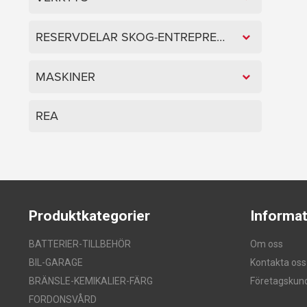
RESERVDELAR SKOG-ENTREPRENAD
MASKINER
REA
Produktkategorier
Informat
BATTERIER-TILLBEHÖR
Om oss
BIL-GARAGE
Kontakta oss
BRÄNSLE-KEMIKALIER-FÄRG
Företagskun
FORDONSVÅRD