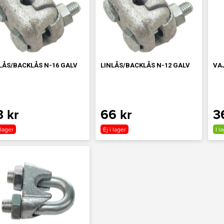
LÅS/BACKLÅS N-16 GALV
LINLÅS/BACKLÅS N-12 GALV
VA
3 kr
66 kr
3
 lager
Ej i lager
I l