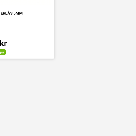
JERLÅS 5MM
kr
ger