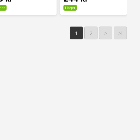
ager
I lager
1
2
>
>|