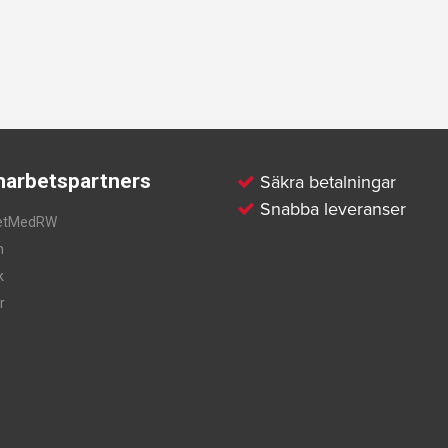
arbetspartners
Säkra betalningar
Snabba leveranser
etMedRW
m
k
r