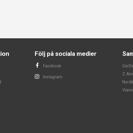
ion
Följ på sociala medier
Sam
Facebook
GörD
Z-Ai
Instagram
d
Nordi
Viano