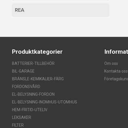
REA
Produktkategorier
Informat
BATTERIER-TILLBEHÖR
Om oss
BIL-GARAGE
Kontakta oss
BRÄNSLE-KEMIKALIER-FÄRG
Företagskun
FORDONSVÅRD
EL-BELYSNING-FORDON
EL-BELYSNING-INOMHUS-UTOMHUS
HEM-FRITID-UTELIV
LEKSAKER
FILTER