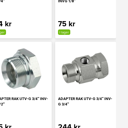
4''
INVG 1/8''
4 kr
75 kr
ager
I lager
PTER RAK UTV-G 3/4'' INV-
ADAPTER RAK UTV-G 3/4'' INV-
2''
G 3/4''
5 kr
244 kr