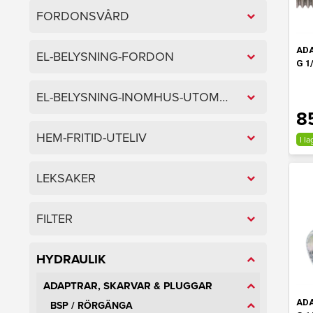
FORDONSVÅRD
ADA
EL-BELYSNING-FORDON
G 1/
EL-BELYSNING-INOMHUS-UTOMHUS
8
HEM-FRITID-UTELIV
I la
LEKSAKER
FILTER
HYDRAULIK
ADAPTRAR, SKARVAR & PLUGGAR
ADA
BSP / RÖRGÄNGA