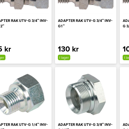
PTER RAK UTV-G 3/4'' INV-
ADAPTER RAK UTV-G 3/4'' INV-
ADA
2''
G1''
G 3/
5 kr
130 kr
1
ger
I lager
I l
PTER RAK UTV-G 1/4'' INV-
ADAPTER RAK UTV-G 3/8'' INV-
ADA