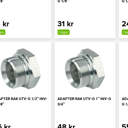
8''
G 1/8''
G 1/
 kr
31 kr
2
ger
I lager
I l
PTER RAK UTV-G 1/2'' INV-
ADAPTER RAK UTV-G 1'' INV-G
ADA
8''
3/4''
G 1/
6 kr
48 kr
5