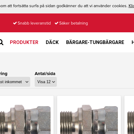
m att fortsätta surfa på sidan godkänner du att vi använder cookies.
Kli
Snabb leveranstid
Säker betalning
PRODUKTER
DÄCK
BÄRGARE-TUNGBÄRGARE
ring
Antal/sida