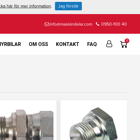
cka här för mer information
.
Jag förstår
info@maskindelar.com
0950-100 40
0
HYRBILAR
OM OSS
KONTAKT
FAQ