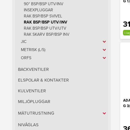
G 1/
90° BSP/BSP UTV/INV
INSEXPLUGGAR
RAK BSP/BSP SVIVEL
31
RAK BSP/BSP UTV/INV
RAK BSP/BSP UTV/UTV
I la
RAK SKARV BSP/BSP INV
JIC
METRISK (L/S)
ORFS
BACKVENTILER
ELSPOLAR & KONTAKTER
KULVENTILER
ADA
MILJÖPLUGGAR
G 3/
MÄTUTRUSTNING
NIVÅGLAS
3