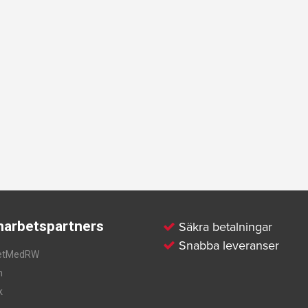
arbetspartners
Säkra betalningar
Snabba leveranser
etMedRW
m
k