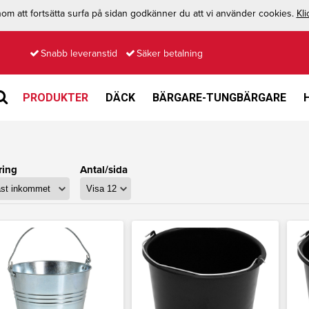
m att fortsätta surfa på sidan godkänner du att vi använder cookies.
Kli
Snabb leveranstid
Säker betalning
PRODUKTER
DÄCK
BÄRGARE-TUNGBÄRGARE
ring
Antal/sida