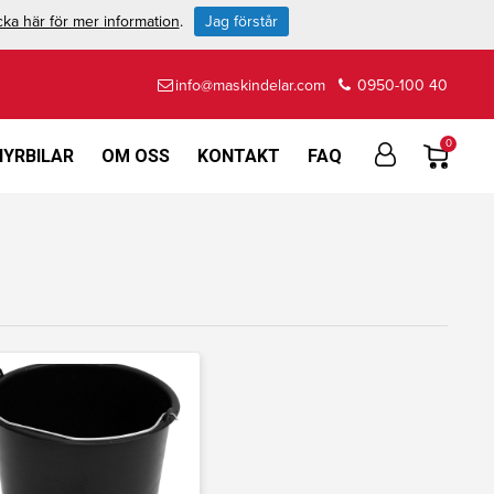
cka här för mer information
.
Jag förstår
info@maskindelar.com
0950-100 40
0
HYRBILAR
OM OSS
KONTAKT
FAQ