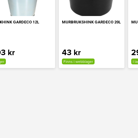
KHINK GARDECO 12L
MURBRUKSHINK GARDECO 20L
MU
3 kr
43 kr
2
ger
Finns i webblager
I l