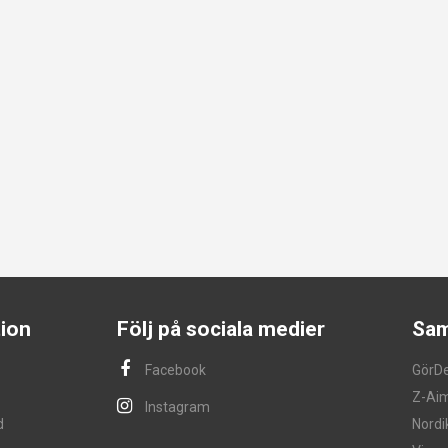
ion
Följ på sociala medier
Sam
Facebook
GörD
Z-Ai
Instagram
d
Nordi