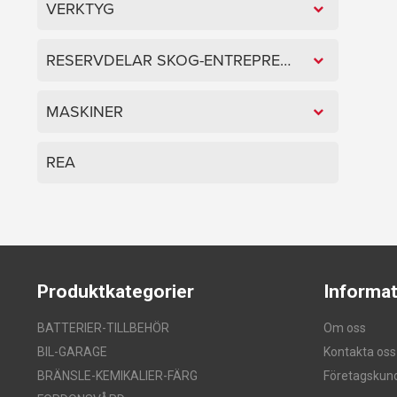
VERKTYG
RESERVDELAR SKOG-ENTREPRENAD
MASKINER
REA
Produktkategorier
Informat
BATTERIER-TILLBEHÖR
Om oss
BIL-GARAGE
Kontakta oss
BRÄNSLE-KEMIKALIER-FÄRG
Företagskun