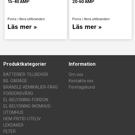
15-40 AMP
20-60 AMP
Finns i flera utföranden
Finns i flera utföranden
Läs mer »
Läs mer »
Produktkategorier
Information
BATTERIER-TILLBEHÖR
Om oss
BIL-GARAGE
Kontakta oss
BRÄNSLE-KEMIKALIER-FÄRG
Företagskund
FORDONSVÅRD
EL-BELYSNING-FORDON
EL-BELYSNING-INOMHUS-
UTOMHUS
HEM-FRITID-UTELIV
LEKSAKER
FILTER