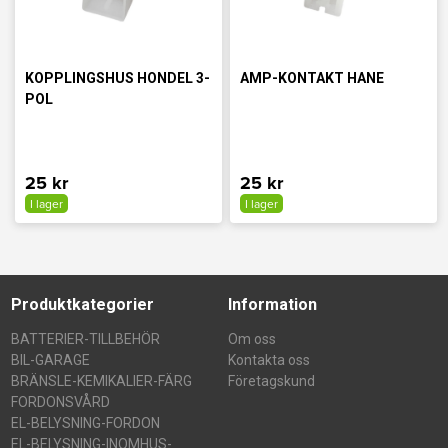
KOPPLINGSHUS HONDEL 3-
AMP-KONTAKT HANE
POL
25 kr
25 kr
I lager
I lager
Produktkategorier
Information
BATTERIER-TILLBEHÖR
Om oss
BIL-GARAGE
Kontakta oss
BRÄNSLE-KEMIKALIER-FÄRG
Företagskund
FORDONSVÅRD
EL-BELYSNING-FORDON
EL-BELYSNING-INOMHUS-