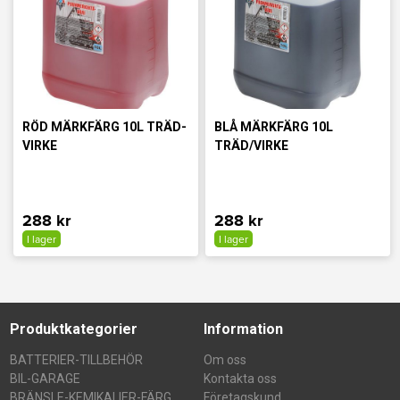
RÖD MÄRKFÄRG 10L TRÄD-
BLÅ MÄRKFÄRG 10L
VIRKE
TRÄD/VIRKE
288 kr
288 kr
I lager
I lager
Produktkategorier
Information
BATTERIER-TILLBEHÖR
Om oss
BIL-GARAGE
Kontakta oss
BRÄNSLE-KEMIKALIER-FÄRG
Företagskund