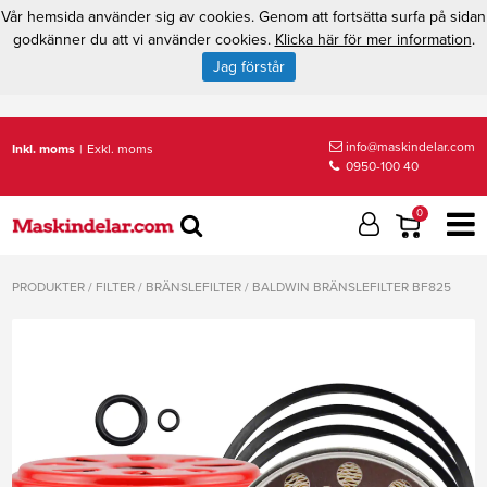
Vår hemsida använder sig av cookies. Genom att fortsätta surfa på sidan
godkänner du att vi använder cookies.
Klicka här för mer information
.
Jag förstår
info@maskindelar.com
Inkl. moms
|
Exkl. moms
0950-100 40
0
PRODUKTER
/
FILTER
/
BRÄNSLEFILTER
/
BALDWIN BRÄNSLEFILTER BF825