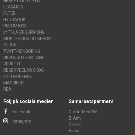
HEM-FRITID-UTELIV
LEKSAKER
FILTER
HYDRAULIK
PNEUMATIK
LYFT-LAST-SURRNING
MONTERINGSTILLBEHÖR
OLJOR
TVÄTT-RENGÖRING
SKYDDSUTRUSTNING
VERKTYG
RESERVDELAR SKOG-
ENTREPRENAD
MASKINER
REA
Följ på sociala medier
Samarbetspartners
Facebook
GörDetMedRW
Z-Aim
Instagram
Nordik
Vianor