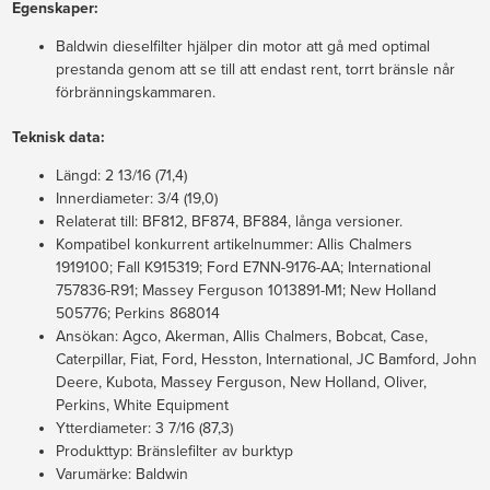
Egenskaper:
Baldwin dieselfilter hjälper din motor att gå med optimal
prestanda genom att se till att endast rent, torrt bränsle når
förbränningskammaren.
Teknisk data:
Längd:
2 13/16 (71,4)
Innerdiameter:
3/4 (19,0)
Relaterat till:
BF812, BF874, BF884, långa versioner.
Kompatibel konkurrent artikelnummer:
Allis Chalmers
1919100;
Fall K915319;
Ford E7NN-9176-AA;
International
757836-R91;
Massey Ferguson 1013891-M1;
New Holland
505776;
Perkins 868014
Ansökan:
Agco, Akerman, Allis Chalmers, Bobcat, Case,
Caterpillar, Fiat, Ford, Hesston, International, JC Bamford, John
Deere, Kubota, Massey Ferguson, New Holland, Oliver,
Perkins, White Equipment
Ytterdiameter:
3 7/16 (87,3)
Produkttyp:
Bränslefilter av burktyp
Varumärke: Baldwin