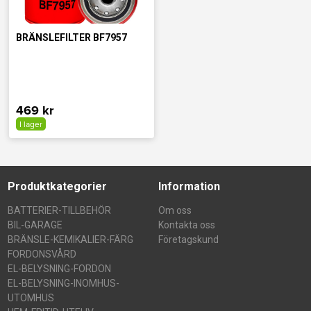
BRÄNSLEFILTER BF7957
469 kr
I lager
Produktkategorier
Information
BATTERIER-TILLBEHÖR
Om oss
BIL-GARAGE
Kontakta oss
BRÄNSLE-KEMIKALIER-FÄRG
Företagskund
FORDONSVÅRD
EL-BELYSNING-FORDON
EL-BELYSNING-INOMHUS-
UTOMHUS